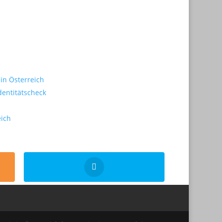
in Österreich
dentitätscheck
eich