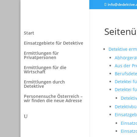
info@dedektive.
Seitenü
Start
Einsatzgebiete für Detektive
Detektive erm
Ermittlungen für
Privatpersonen
Abhörgerät
Aus der Pr
Ermittlungen für die
Wirtschaft
Berufsdete
Detektei f
Ermittlungen durch
Detektive
Detektei f
Personensuche Österreich –
Detekti
wir finden die neue Adresse
Detektivbü
Einsatzgeb
Einsatz
Einsatzo