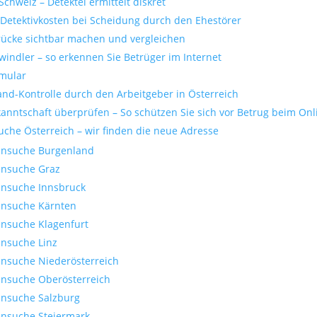
Schweiz – Detektei ermittelt diskret
 Detektivkosten bei Scheidung durch den Ehestörer
rücke sichtbar machen und vergleichen
windler – so erkennen Sie Betrüger im Internet
rmular
nd-Kontrolle durch den Arbeitgeber in Österreich
anntschaft überprüfen – So schützen Sie sich vor Betrug beim Onl
che Österreich – wir finden die neue Adresse
ensuche Burgenland
ensuche Graz
ensuche Innsbruck
ensuche Kärnten
nsuche Klagenfurt
nsuche Linz
nsuche Niederösterreich
nsuche Oberösterreich
ensuche Salzburg
nsuche Steiermark