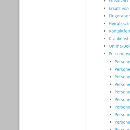
Einsatzort 
Ersatz von
Fingerabd
Heiratssch
Kontaktfo
Krankensta
Online-Bek
Personensu
Person
Person
Person
Person
Persone
Persone
Persone
Persone
Person
Persone