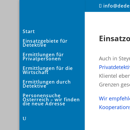
info@dedek
Start
Einsatzo
Einsatzgebiete für
Detektive
Ermittlungen für
Auch in Stey
Privatpersonen
Privatdetekti
Ermittlungen für die
Wirtschaft
Klientel ebe
Ermittlungen durch
Grenzen gese
Detektive
Personensuche
Wir empfehle
Österreich – wir finden
die neue Adresse
Kooperations